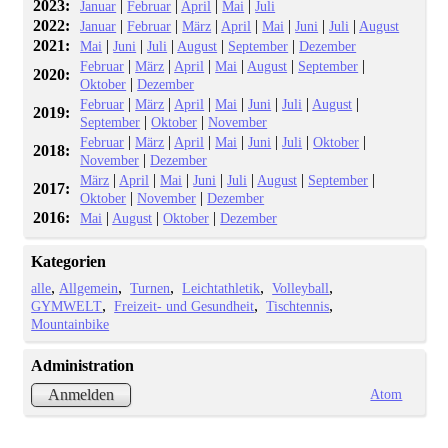
2023:
|
|
|
|
Januar
Februar
April
Mai
Juli
2022:
|
|
|
|
|
|
|
Januar
Februar
März
April
Mai
Juni
Juli
August
2021:
|
|
|
|
|
Mai
Juni
Juli
August
September
Dezember
|
|
|
|
|
|
Februar
März
April
Mai
August
September
2020:
|
Oktober
Dezember
|
|
|
|
|
|
|
Februar
März
April
Mai
Juni
Juli
August
2019:
|
|
September
Oktober
November
|
|
|
|
|
|
|
Februar
März
April
Mai
Juni
Juli
Oktober
2018:
|
November
Dezember
|
|
|
|
|
|
|
März
April
Mai
Juni
Juli
August
September
2017:
|
|
Oktober
November
Dezember
2016:
|
|
|
Mai
August
Oktober
Dezember
Kategorien
alle
Allgemein
Turnen
Leichtathletik
Volleyball
GYMWELT
Freizeit- und Gesundheit
Tischtennis
Mountainbike
Administration
Atom
Anmelden