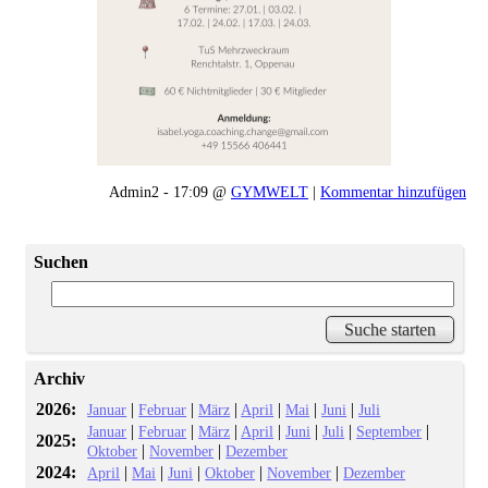
Admin2 - 17:09 @
GYMWELT
|
Kommentar hinzufügen
Suchen
Archiv
2026:
|
|
|
|
|
|
Januar
Februar
März
April
Mai
Juni
Juli
|
|
|
|
|
|
|
Januar
Februar
März
April
Juni
Juli
September
2025:
|
|
Oktober
November
Dezember
2024:
|
|
|
|
|
April
Mai
Juni
Oktober
November
Dezember