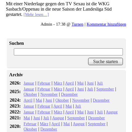
Mit einer Niederlage gegen den TV Sexau ist die WKG
Sasbach/Oppenau in die neue Saison der Landesliga Süd
gestartet.
[Mehr lesen…]
Admin - 17:38 @
Turnen
|
Kommentar hinzufügen
Suchen
Archiv
2026:
|
|
|
|
|
|
Januar
Februar
März
April
Mai
Juni
Juli
|
|
|
|
|
|
|
Januar
Februar
März
April
Juni
Juli
September
2025:
|
|
Oktober
November
Dezember
2024:
|
|
|
|
|
April
Mai
Juni
Oktober
November
Dezember
2023:
|
|
|
|
Januar
Februar
April
Mai
Juli
2022:
|
|
|
|
|
|
|
Januar
Februar
März
April
Mai
Juni
Juli
August
2021:
|
|
|
|
|
Mai
Juni
Juli
August
September
Dezember
|
|
|
|
|
|
Februar
März
April
Mai
August
September
2020:
|
Oktober
Dezember