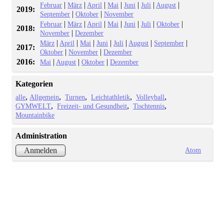
|
|
|
|
|
|
|
Februar
März
April
Mai
Juni
Juli
August
2019:
|
|
September
Oktober
November
|
|
|
|
|
|
|
Februar
März
April
Mai
Juni
Juli
Oktober
2018:
|
November
Dezember
|
|
|
|
|
|
|
März
April
Mai
Juni
Juli
August
September
2017:
|
|
Oktober
November
Dezember
2016:
|
|
|
Mai
August
Oktober
Dezember
Kategorien
alle
Allgemein
Turnen
Leichtathletik
Volleyball
GYMWELT
Freizeit- und Gesundheit
Tischtennis
Mountainbike
Administration
Atom
Anmelden