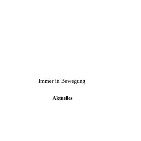
TuS Oppenau 1905 e.V. - Abte
Immer in Bewegung
Aktuelles