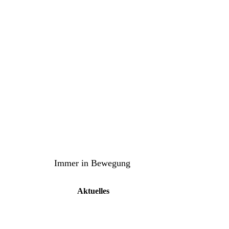
bteilung Turnen
TuS Oppenau 1905 e.V. - Abteil
Immer in Bewegung
Aktuelles