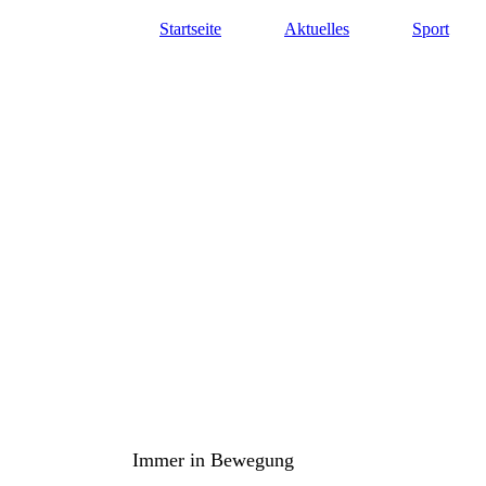
Startseite
Aktuelles
Sport
TuS Oppenau 1905 e.V. - Abte
Immer in Bewegung