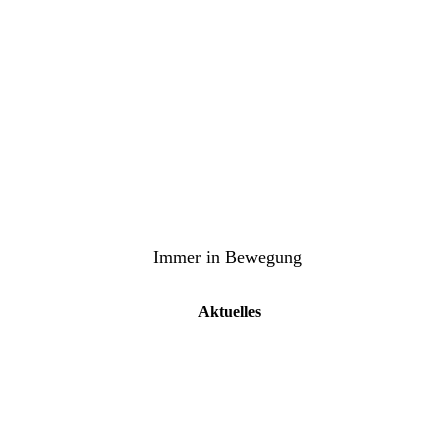
ilung Turnen
TuS Oppenau 1905 e.V. - A
Immer in Bewegung
Aktuelles