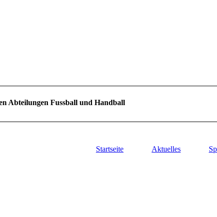
en Abteilungen Fussball und Handball
Veranstaltungen
Startseite
Der Verein
Aktuelles
Kontakt
Sp
M