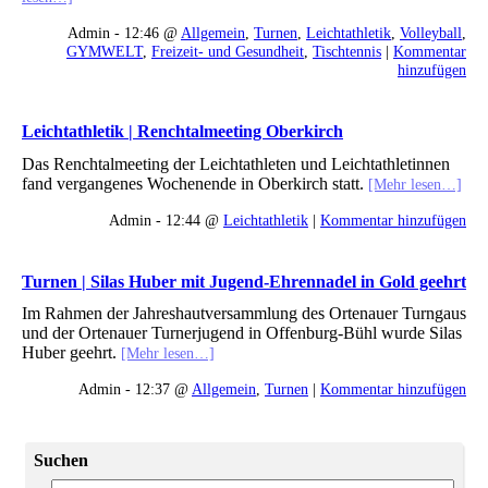
Admin - 12:46 @
Allgemein
,
Turnen
,
Leichtathletik
,
Volleyball
,
GYMWELT
,
Freizeit- und Gesundheit
,
Tischtennis
|
Kommentar
hinzufügen
Leichtathletik | Renchtalmeeting Oberkirch
Das Renchtalmeeting der Leichtathleten und Leichtathletinnen
fand vergangenes Wochenende in Oberkirch statt.
[Mehr lesen…]
Admin - 12:44 @
Leichtathletik
|
Kommentar hinzufügen
Turnen | Silas Huber mit Jugend-Ehrennadel in Gold geehrt
Im Rahmen der Jahreshautversammlung des Ortenauer Turngaus
und der Ortenauer Turnerjugend in Offenburg-Bühl wurde Silas
Huber geehrt.
[Mehr lesen…]
Admin - 12:37 @
Allgemein
,
Turnen
|
Kommentar hinzufügen
Suchen