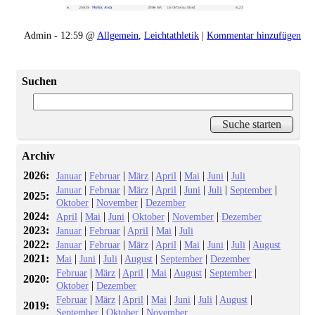
Admin - 12:59 @
Allgemein
,
Leichtathletik
|
Kommentar hinzufügen
Suchen
Archiv
2026:
|
|
|
|
|
|
Januar
Februar
März
April
Mai
Juni
Juli
|
|
|
|
|
|
|
Januar
Februar
März
April
Juni
Juli
September
2025:
|
|
Oktober
November
Dezember
2024:
|
|
|
|
|
April
Mai
Juni
Oktober
November
Dezember
2023:
|
|
|
|
Januar
Februar
April
Mai
Juli
2022:
|
|
|
|
|
|
|
Januar
Februar
März
April
Mai
Juni
Juli
August
2021:
|
|
|
|
|
Mai
Juni
Juli
August
September
Dezember
|
|
|
|
|
|
Februar
März
April
Mai
August
September
2020:
|
Oktober
Dezember
|
|
|
|
|
|
|
Februar
März
April
Mai
Juni
Juli
August
2019:
|
|
September
Oktober
November