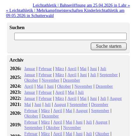
Leichtathletik | Bahneröffnung am 25.04.2026 in Lahr »
« Leichtathletik | Mehrkampfmeisterschaften Kinderleichtathletik am
09.05.2026 in Schutterwald
Suchen
Archiv
2026:
|
|
|
|
|
|
Januar
Februar
März
April
Mai
Juni
Juli
|
|
|
|
|
|
|
Januar
Februar
März
April
Juni
Juli
September
2025:
|
|
Oktober
November
Dezember
2024:
|
|
|
|
|
April
Mai
Juni
Oktober
November
Dezember
2023:
|
|
|
|
Januar
Februar
April
Mai
Juli
2022:
|
|
|
|
|
|
|
Januar
Februar
März
April
Mai
Juni
Juli
August
2021:
|
|
|
|
|
Mai
Juni
Juli
August
September
Dezember
|
|
|
|
|
|
Februar
März
April
Mai
August
September
2020:
|
Oktober
Dezember
|
|
|
|
|
|
|
Februar
März
April
Mai
Juni
Juli
August
2019:
|
|
September
Oktober
November
|
|
|
|
|
|
|
Februar
März
April
Mai
Juni
Juli
Oktober