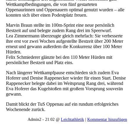
Wettkampfbedingungen, die von fünf gestarteten
Oppenaurinnen und Oppenauern optimal genutzt wurden – alle
konnten sich über einen Podestplatz freuen.
Marvin Braun stellte im 100m-Sprint eine neue persönlich
Bestzeit auf und belegte zudem Rang drei im Speerwurf.
Lea Zimmermann überzeugte gleich mehrfach: Sie verbesserte
ihre erst vor zwei Wochen aufgestellte Bestzeit über 200 Meter
erneut und gewann außerdem die Konkurrenz über 100 Meter
Hürden.
Felix Schmiederer glänzte bei den 110 Meter Hürden mit
persönlicher Bestzeit und Platz eins.
Nach längerer Wettkampfpause entschieden sich zudem Eva
Hoferer und Denise Rappenecker wieder für einen Start. Denise
Rappenecker belegte dabei im Weitsprung Rang drei, während
Eva Hoferer das Kugelstoßen mit großem Vorsprung souverän
gewann.
Damit blickt der TuS Oppenau auf ein rundum erfolgreiches
Wochenende zurück.
Admin2 - 21:02 @
Leichtathletik
|
Kommentar hinzufügen