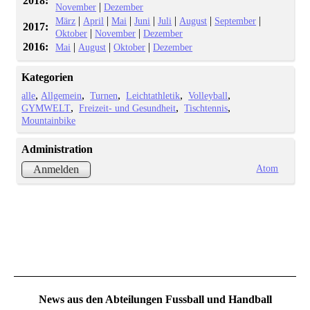
2018:
|
November
Dezember
|
|
|
|
|
|
|
März
April
Mai
Juni
Juli
August
September
2017:
|
|
Oktober
November
Dezember
2016:
|
|
|
Mai
August
Oktober
Dezember
Kategorien
alle
Allgemein
Turnen
Leichtathletik
Volleyball
GYMWELT
Freizeit- und Gesundheit
Tischtennis
Mountainbike
Administration
Atom
Anmelden
News aus den Abteilungen Fussball und Handball