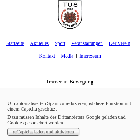
Startseite
Aktuelles
Sport
Veranstaltungen
Der Verein
Kontakt
Media
Impressum
TuS Oppenau 1905 e.V. - Abteilung Turnen
Immer in Bewegung
Aktuelles
19.10.2025
Um automatisierten Spam zu reduzieren, ist diese Funktion mit
einem Captcha geschützt.
Gymwelt | Neue Kursangebote - Yoga für Männer
Dazu müssen Inhalte des Drittanbieters Google geladen und
Cookies gespeichert werden.