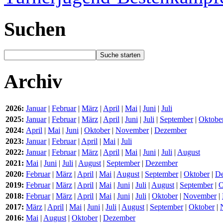
Suchen
Archiv
2026:
Januar
|
Februar
|
März
|
April
|
Mai
|
Juni
|
Juli
2025:
Januar
|
Februar
|
März
|
April
|
Juni
|
Juli
|
September
|
Oktobe
2024:
April
|
Mai
|
Juni
|
Oktober
|
November
|
Dezember
2023:
Januar
|
Februar
|
April
|
Mai
|
Juli
2022:
Januar
|
Februar
|
März
|
April
|
Mai
|
Juni
|
Juli
|
August
2021:
Mai
|
Juni
|
Juli
|
August
|
September
|
Dezember
2020:
Februar
|
März
|
April
|
Mai
|
August
|
September
|
Oktober
|
D
2019:
Februar
|
März
|
April
|
Mai
|
Juni
|
Juli
|
August
|
September
|
O
2018:
Februar
|
März
|
April
|
Mai
|
Juni
|
Juli
|
Oktober
|
November
|
2017:
März
|
April
|
Mai
|
Juni
|
Juli
|
August
|
September
|
Oktober
|
2016:
Mai
|
August
|
Oktober
|
Dezember